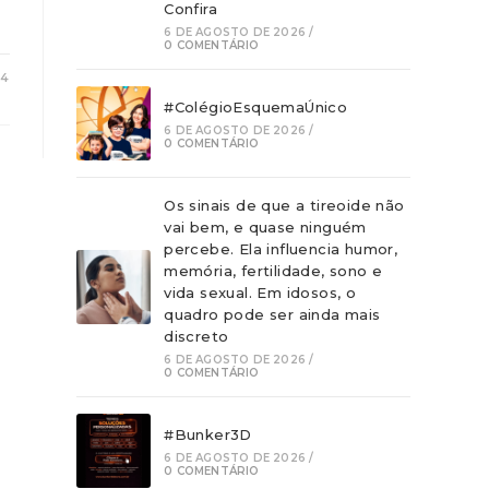
Confira
6 DE AGOSTO DE 2026
/
0 COMENTÁRIO
24
#ColégioEsquemaÚnico
6 DE AGOSTO DE 2026
/
0 COMENTÁRIO
Os sinais de que a tireoide não
vai bem, e quase ninguém
percebe. Ela influencia humor,
memória, fertilidade, sono e
vida sexual. Em idosos, o
quadro pode ser ainda mais
discreto
6 DE AGOSTO DE 2026
/
0 COMENTÁRIO
#Bunker3D
6 DE AGOSTO DE 2026
/
0 COMENTÁRIO