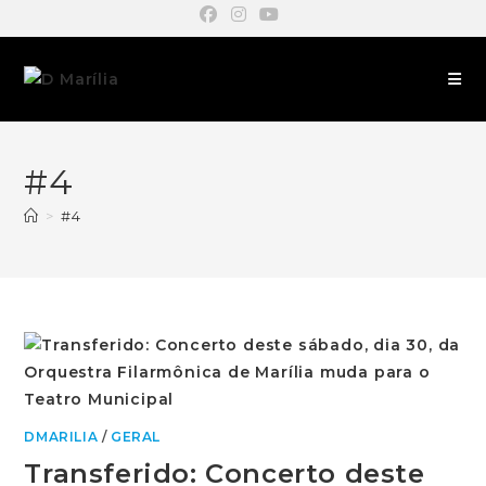
#4
>
#4
DMARILIA
/
GERAL
Transferido: Concerto deste