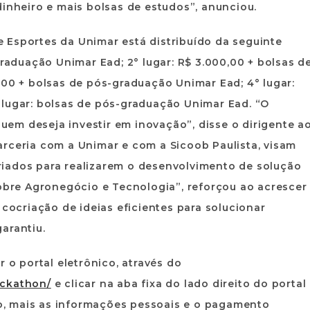
dinheiro e mais bolsas de estudos”, anunciou.
 Esportes da Unimar está distribuído da seguinte
graduação Unimar Ead; 2° lugar: R$ 3.000,00 + bolsas d
,00 + bolsas de pós-graduação Unimar Ead; 4° lugar:
 lugar: bolsas de pós-graduação Unimar Ead. “O
em deseja investir em inovação”, disse o dirigente a
arceria com a Unimar e com a Sicoob Paulista, visam
iados para realizarem o desenvolvimento de solução
sobre Agronegócio e Tecnologia”, reforçou ao acrescer
 cocriação de ideias eficientes para solucionar
arantiu.
r o portal eletrônico, através do
ackathon/
e clicar na aba fixa do lado direito do portal
, mais as informações pessoais e o pagamento