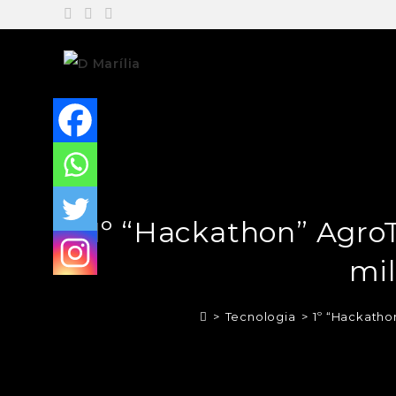
1º “Hackathon” Agro
mil
>
Tecnologia
>
1º “Hackatho