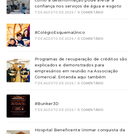
confiança nos serviços de água e esgoto
7 DE AGOSTO DE 2026
/
0 COMENTÁRIO
#ColégioEsquemaÚnico
7 DE AGOSTO DE 2026
/
0 COMENTÁRIO
Programas de recuperação de créditos são
explicados e demonstrados para
empresários em reunião na Associação
Comercial. Entenda aqui também
7 DE AGOSTO DE 2026
/
0 COMENTÁRIO
#Bunker3D
7 DE AGOSTO DE 2026
/
0 COMENTÁRIO
Hospital Beneficente Unimar conquista da