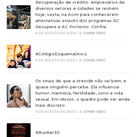
Recuperação de crédito: empresários de
diversos setores e cidades se reúnem
hoje, sexta, na Acim para conhecerem
alternativas através dos programas AC
Recupera e AC Protesto. Confira
6 DE AGOSTO DE 2026
/
0 COMENTÁRIO
#ColégioEsquemaÚnico
6 DE AGOSTO DE 2026
/
0 COMENTÁRIO
Os sinais de que a tireoide não vai bem, e
quase ninguém percebe. Ela influencia
humor, memória, fertilidade, sono e vida
sexual. Em idosos, o quadro pode ser ainda
mais discreto
6 DE AGOSTO DE 2026
/
0 COMENTÁRIO
#Bunker3D