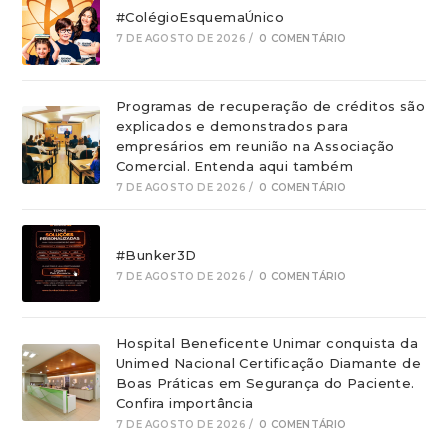
#ColégioEsquemaÚnico
7 DE AGOSTO DE 2026
/
0 COMENTÁRIO
Programas de recuperação de créditos são
explicados e demonstrados para
empresários em reunião na Associação
Comercial. Entenda aqui também
7 DE AGOSTO DE 2026
/
0 COMENTÁRIO
#Bunker3D
7 DE AGOSTO DE 2026
/
0 COMENTÁRIO
Hospital Beneficente Unimar conquista da
Unimed Nacional Certificação Diamante de
Boas Práticas em Segurança do Paciente.
Confira importância
7 DE AGOSTO DE 2026
/
0 COMENTÁRIO