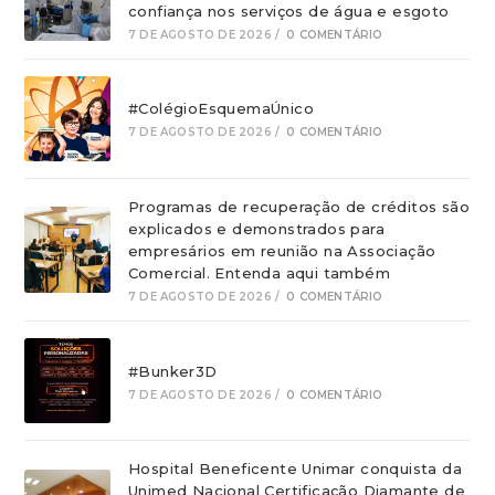
confiança nos serviços de água e esgoto
7 DE AGOSTO DE 2026
/
0 COMENTÁRIO
#ColégioEsquemaÚnico
7 DE AGOSTO DE 2026
/
0 COMENTÁRIO
Programas de recuperação de créditos são
explicados e demonstrados para
empresários em reunião na Associação
Comercial. Entenda aqui também
7 DE AGOSTO DE 2026
/
0 COMENTÁRIO
#Bunker3D
7 DE AGOSTO DE 2026
/
0 COMENTÁRIO
Hospital Beneficente Unimar conquista da
Unimed Nacional Certificação Diamante de