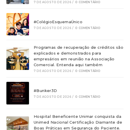
7 DE AGOSTO DE 2026
/
0 COMENTÁRIO
#ColégioEsquemaÚnico
7 DE AGOSTO DE 2026
/
0 COMENTÁRIO
Programas de recuperação de créditos são
explicados e demonstrados para
empresários em reunião na Associação
Comercial. Entenda aqui também
7 DE AGOSTO DE 2026
/
0 COMENTÁRIO
#Bunker3D
7 DE AGOSTO DE 2026
/
0 COMENTÁRIO
Hospital Beneficente Unimar conquista da
Unimed Nacional Certificação Diamante de
Boas Práticas em Segurança do Paciente.