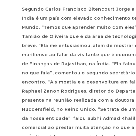
Segundo Carlos Francisco Bitencourt Jorge a 
Índia é um país com elevado conhecimento t
Mundo. “Temos que aprender muito com eles”, d
Tamião de Oliveira que é da área de tecnologi
breve. “Ela me entusiasmou, além de mostrar 
mariliense ao falar da visitante que é econ
de Finanças de Rajasthan, na Índia. “Ela fa
no que fala”, comentou o segundo secretário 
encontro. “A simpatia e a desenvoltura em fa
Raphael Zanon Rodrigues, diretor do Depart
presente na reunião realizada com a doutor
Huddersfield, no Reino Unido. “Se trata de u
da nossa entidade”, falou Subhi Admad Khalil
comercial ao prestar muita atenção no que a v