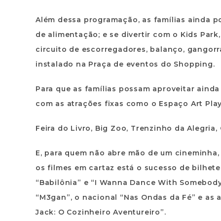
Além dessa programação, as famílias ainda p
de alimentação; e se divertir com o
Kids Park
circuito de escorregadores, balanço, gangorra
instalado na Praça de eventos do Shopping.
Para que as famílias possam aproveitar ainda
com as atrações fixas como o
Espaço Art Pla
Feira do Livro
,
Big Zoo
,
Trenzinho da Alegria,
E, para quem não abre mão de um cineminha, a 
os filmes em cartaz está o sucesso de bilhet
“Babilônia” e “I Wanna Dance With Somebody 
“M3gan”, o nacional “Nas Ondas da Fé” e as 
Jack: O Cozinheiro Aventureiro”.