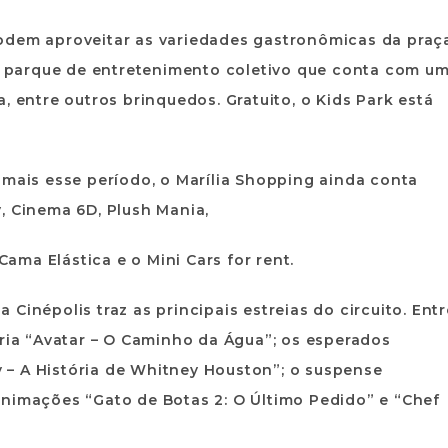
odem aproveitar as variedades gastronômicas da praç
, parque de entretenimento coletivo que conta com u
, entre outros brinquedos. Gratuito, o Kids Park está
 mais esse período, o Marília Shopping ainda conta
y
,
Cinema 6D
,
Plush Mania
,
 Cama Elástica
e o
Mini Cars for rent
.
Cinépolis traz as principais estreias do circuito. Entr
eria “Avatar – O Caminho da Água”; os esperados
– A História de Whitney Houston”; o suspense
animações “Gato de Botas 2: O Último Pedido” e “Chef