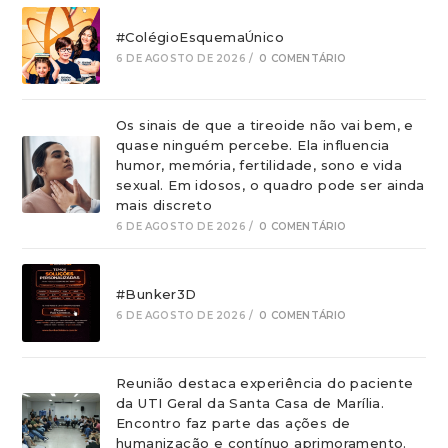
#ColégioEsquemaÚnico
6 DE AGOSTO DE 2026
/
0 COMENTÁRIO
Os sinais de que a tireoide não vai bem, e
quase ninguém percebe. Ela influencia
humor, memória, fertilidade, sono e vida
sexual. Em idosos, o quadro pode ser ainda
mais discreto
6 DE AGOSTO DE 2026
/
0 COMENTÁRIO
#Bunker3D
6 DE AGOSTO DE 2026
/
0 COMENTÁRIO
Reunião destaca experiência do paciente
da UTI Geral da Santa Casa de Marília.
Encontro faz parte das ações de
humanizacão e contínuo aprimoramento.