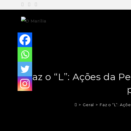
Faz o “L”: Ações da 
>
Geral
>
Faz o “L”: Açõ