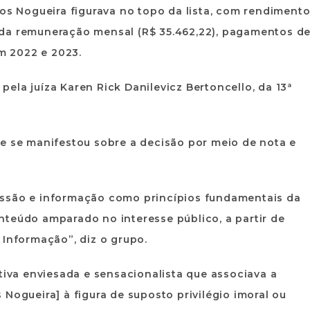
ros Nogueira figurava no topo da lista, com rendiment
ém da remuneração mensal (R$ 35.462,22), pagamentos d
em 2022 e 2023.
 pela juíza Karen Rick Danilevicz Bertoncello, da 13ª
ue se manifestou sobre a decisão por meio de nota e
essão e informação como princípios fundamentais da
nteúdo amparado no interesse público, a partir de
 Informação”, diz o grupo.
tiva enviesada e sensacionalista que associava a
Nogueira] à figura de suposto privilégio imoral ou