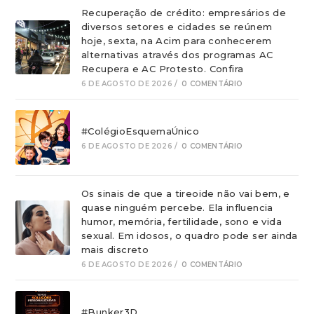
Recuperação de crédito: empresários de
diversos setores e cidades se reúnem
hoje, sexta, na Acim para conhecerem
alternativas através dos programas AC
Recupera e AC Protesto. Confira
6 DE AGOSTO DE 2026
/
0 COMENTÁRIO
#ColégioEsquemaÚnico
6 DE AGOSTO DE 2026
/
0 COMENTÁRIO
Os sinais de que a tireoide não vai bem, e
quase ninguém percebe. Ela influencia
humor, memória, fertilidade, sono e vida
sexual. Em idosos, o quadro pode ser ainda
mais discreto
6 DE AGOSTO DE 2026
/
0 COMENTÁRIO
#Bunker3D