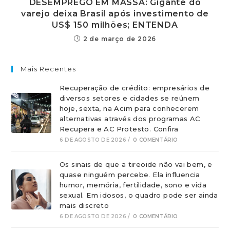
DESEMPREGO EM MASSA: Gigante do
varejo deixa Brasil após investimento de
US$ 150 milhões; ENTENDA
2 de março de 2026
Mais Recentes
Recuperação de crédito: empresários de
diversos setores e cidades se reúnem
hoje, sexta, na Acim para conhecerem
alternativas através dos programas AC
Recupera e AC Protesto. Confira
6 DE AGOSTO DE 2026
/
0 COMENTÁRIO
Os sinais de que a tireoide não vai bem, e
quase ninguém percebe. Ela influencia
humor, memória, fertilidade, sono e vida
sexual. Em idosos, o quadro pode ser ainda
mais discreto
6 DE AGOSTO DE 2026
/
0 COMENTÁRIO