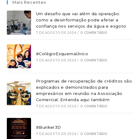
Mais Recentes
Um desafio que vai além da operação:
como a desinformação pode afetar a
confiança nos serviços de água e esgoto
7 DE AGOSTO DE 2026
/
0 COMENTÁRIO
#ColégioEsquemaÚnico
7 DE AGOSTO DE 2026
/
0 COMENTÁRIO
Programas de recuperação de créditos são
explicados e demonstrados para
empresários em reunião na Associação
Comercial. Entenda aqui também
7 DE AGOSTO DE 2026
/
0 COMENTÁRIO
#Bunker3D
7 DE AGOSTO DE 2026
/
0 COMENTÁRIO