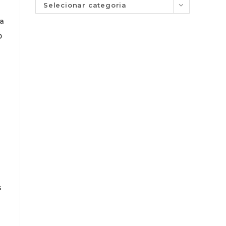
Selecionar categoria
na
O
s