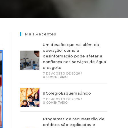
Mais Recentes
Um desafio que vai além da
operação: como a
desinformação pode afetar a
confiança nos serviços de água
e esgoto
7 DE AGOSTO DE 2026
/
0 COMENTÁRIO
#ColégioEsquemaÚnico
7 DE AGOSTO DE 2026
/
0 COMENTÁRIO
Programas de recuperação de
créditos são explicados e