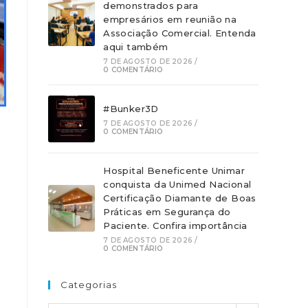
demonstrados para
empresários em reunião na
Associação Comercial. Entenda
aqui também
7 DE AGOSTO DE 2026
/
0 COMENTÁRIO
#Bunker3D
7 DE AGOSTO DE 2026
/
0 COMENTÁRIO
Hospital Beneficente Unimar
conquista da Unimed Nacional
Certificação Diamante de Boas
Práticas em Segurança do
Paciente. Confira importância
o
7 DE AGOSTO DE 2026
/
0 COMENTÁRIO
Categorias