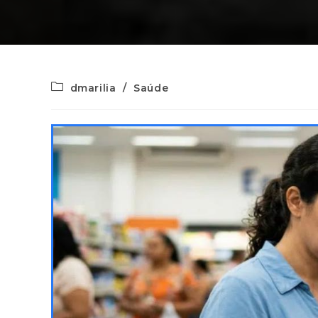
dmarilia
/
Saúde