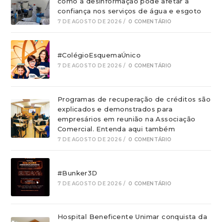
como a desinformação pode afetar a
confiança nos serviços de água e esgoto
7 DE AGOSTO DE 2026
/
0 COMENTÁRIO
#ColégioEsquemaÚnico
7 DE AGOSTO DE 2026
/
0 COMENTÁRIO
Programas de recuperação de créditos são
explicados e demonstrados para
empresários em reunião na Associação
Comercial. Entenda aqui também
7 DE AGOSTO DE 2026
/
0 COMENTÁRIO
#Bunker3D
7 DE AGOSTO DE 2026
/
0 COMENTÁRIO
Hospital Beneficente Unimar conquista da