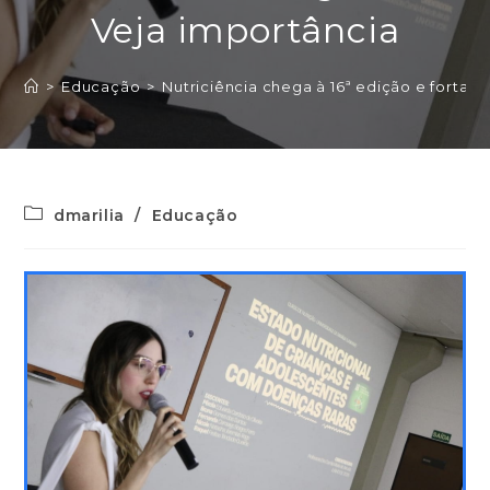
Veja importância
>
Educação
>
Nutriciência chega à 16ª edição e fortale
dmarilia
/
Educação