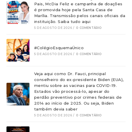
Pais, McDia Feliz e campanha de doações
é promovida hoje pela Santa Casa de
Marília. Transmissão pelos canais oficiais da
instituição. Saiba tudo aqui
5 DE AGOSTO DE 2026
/
0 COMENTÁRIO
#ColégioEsquemaÚnico
5 DE AGOSTO DE 2026
/
0 COMENTÁRIO
Veja aqui como Dr. Fauci, principal
conselheiro do ex-presidente Biden (EUA),
mentiu sobre as vacinas para COVID-19.
Estados vão processá-lo, apesar do
perdão preventivo por crimes federais de
2014 ao início de 2025. Ou seja, Biden
também devia saber
5 DE AGOSTO DE 2026
/
0 COMENTÁRIO