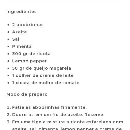
Ingredientes
2 abobrinhas
Azeite
Sal
Pimenta
300 gr de ricota
Lemon pepper
50 gr de queijo muçarela
1 colher de creme de leite
1 xícara de molho de tomate
Modo de preparo
Fatie as abobrinhas finamente.
Doure-as em um fio de azeite. Reserve.
Em uma tigela misture a ricota esfarelada com
azeite, sal, pimenta, lemon pepper e creme de