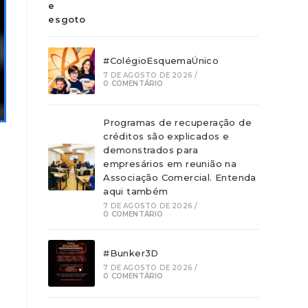
#ColégioEsquemaÚnico
7 DE AGOSTO DE 2026
/
0 COMENTÁRIO
Programas de recuperação de
créditos são explicados e
demonstrados para
empresários em reunião na
Associação Comercial. Entenda
aqui também
7 DE AGOSTO DE 2026
/
0 COMENTÁRIO
#Bunker3D
7 DE AGOSTO DE 2026
/
0 COMENTÁRIO