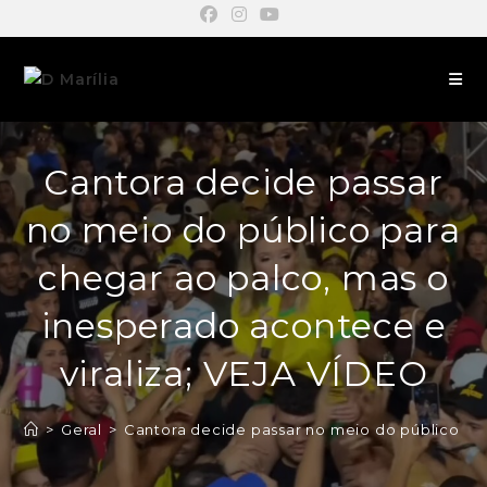
Cantora decide passar
no meio do público para
chegar ao palco, mas o
inesperado acontece e
viraliza; VEJA VÍDEO
>
Geral
>
Cantora decide passar no meio do público par