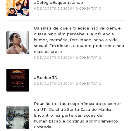
#ColégioEsquemaÚnico
6 DE AGOSTO DE 2026
/
0 COMENTÁRIO
Os sinais de que a tireoide não vai bem, e
quase ninguém percebe. Ela influencia
humor, memória, fertilidade, sono e vida
sexual. Em idosos, o quadro pode ser ainda
mais discreto
6 DE AGOSTO DE 2026
/
0 COMENTÁRIO
#Bunker3D
6 DE AGOSTO DE 2026
/
0 COMENTÁRIO
Reunião destaca experiência do paciente
da UTI Geral da Santa Casa de Marília.
Encontro faz parte das ações de
humanizacão e contínuo aprimoramento.
Entenda